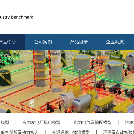
industry benchmark
产品中心
公司案例
产品目录
企业动态
组模型
|
火力发电厂机组模型
|
电力电气及输配模型
|
汽轮
航空船舶及动力实训
|
交通运输与物流模型
|
环保及市政实验