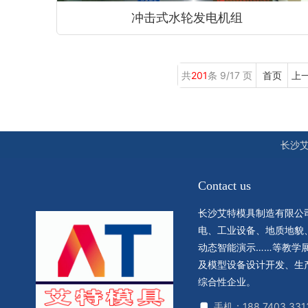
冲击式水轮发电机组
共
201
条 9/17 页
首页
上
长沙
Contact us
长沙艾特模具制造有限公
电、工业设备、地质地貌
动态智能演示……等教学
及模型设备设计开发、生
综合性企业。
手机：188 7403 331