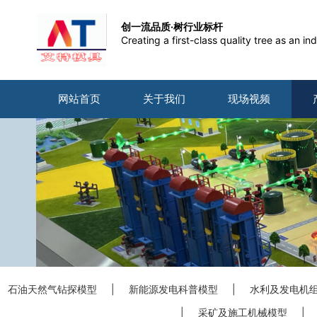
创一流品质·树行业标杆
Creating a first-class quality tree as an 
网站首页
关于我们
现场视频
石油天然气钻探模型
|
新能源发电科普模型
|
水利及发电机
|
采矿及施工机械模型
|