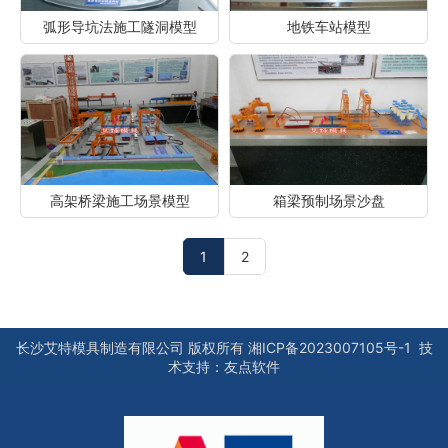
弧形导坑法施工隧洞模型
地铁车站模型
高架桥梁施工场景模型
箱梁预制场景沙盘
1
2
长沙艾特模具制造有限公司
版权所有
湘ICP备2023007105号-1
技
术支持：
友点软件